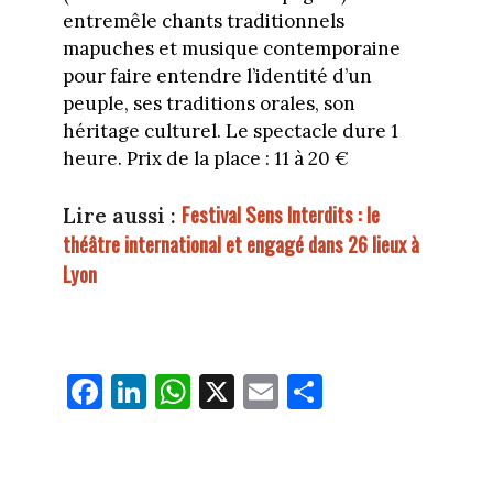
entremêle chants traditionnels
mapuches et musique contemporaine
pour faire entendre l’identité d’un
peuple, ses traditions orales, son
héritage culturel. Le spectacle dure 1
heure. Prix de la place : 11 à 20 €
Festival Sens Interdits : le
Lire aussi :
théâtre international et engagé dans 26 lieux à
Lyon
Fa
Li
W
X
E
Pa
ce
nk
ha
m
rt
bo
ed
ts
ail
ag