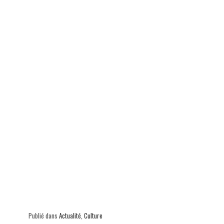
ok
In
Ap
er
p
Publié dans
Actualité
,
Culture