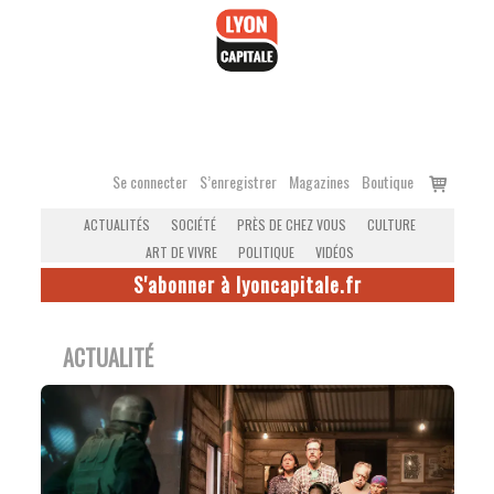
Accéder
au
contenu
Voir
Se connecter
S’enregistrer
Magazines
Boutique
le
ACTUALITÉS
SOCIÉTÉ
PRÈS DE CHEZ VOUS
CULTURE
panier
ART DE VIVRE
POLITIQUE
VIDÉOS
S'abonner à lyoncapitale.fr
ACTUALITÉ