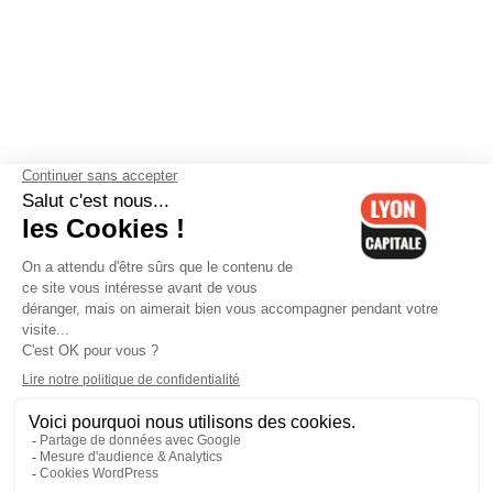
Contactez-nous
-
Mentions légales
-
CGV
-
Politique de
confidentialité
-
Gestion des cookies
-
Lyon Capitale TV
-
Archives
Lyon Capitale