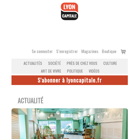
Accéder
au
contenu
Voir
Se connecter
S’enregistrer
Magazines
Boutique
le
ACTUALITÉS
SOCIÉTÉ
PRÈS DE CHEZ VOUS
CULTURE
panier
ART DE VIVRE
POLITIQUE
VIDÉOS
S'abonner à lyoncapitale.fr
ACTUALITÉ