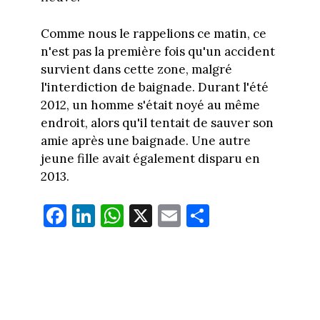
Comme nous le rappelions ce matin, ce
n'est pas la première fois qu'un accident
survient dans cette zone, malgré
l'interdiction de baignade. Durant l'été
2012, un homme s'était noyé au même
endroit, alors qu'il tentait de sauver son
amie après une baignade. Une autre
jeune fille avait également disparu en
2013.
Fa
Li
W
X
E
Pa
ce
nk
ha
m
rt
bo
ed
ts
ail
ag
ok
In
Ap
er
p