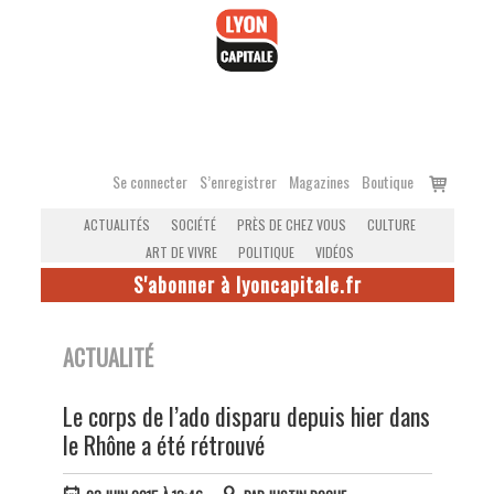
Accéder
au
contenu
Voir
Se connecter
S’enregistrer
Magazines
Boutique
le
ACTUALITÉS
SOCIÉTÉ
PRÈS DE CHEZ VOUS
CULTURE
panier
ART DE VIVRE
POLITIQUE
VIDÉOS
S'abonner à lyoncapitale.fr
ACTUALITÉ
Le corps de l’ado disparu depuis hier dans
le Rhône a été rétrouvé