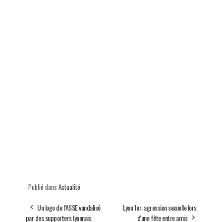
Publié dans
Actualité
Un logo de l’ASSE vandalisé
Lyon 1er: agression sexuelle lors
par des supporters lyonnais
d'une fête entre amis