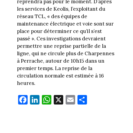
reprendra pas pour le moment. D’après
les services de Keolis, l’exploitant du
réseau TCL, « des équipes de
maintenance électrique et voie sont sur
place pour déterminer ce qu’il s’est
passé ». Ces investigations devraient
permettre une reprise partielle de la
ligne, qui ne circule plus de Charpennes
à Perrache, autour de 10h15 dans un
premier temps. La reprise de la
circulation normale est estimée à 16
heures.
Fa
Li
W
X
E
Pa
ce
nk
ha
m
rt
bo
ed
ts
ail
ag
ok
In
Ap
er