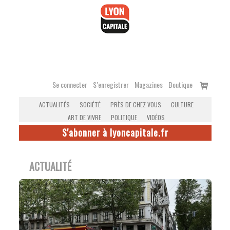
Accéder
au
contenu
Voir
Se connecter
S’enregistrer
Magazines
Boutique
le
ACTUALITÉS
SOCIÉTÉ
PRÈS DE CHEZ VOUS
CULTURE
panier
ART DE VIVRE
POLITIQUE
VIDÉOS
S'abonner à lyoncapitale.fr
ACTUALITÉ