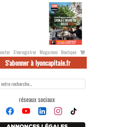
Voir
necter
S’enregistrer
Magazines
Boutique
le
S'abonner à lyoncapitale.fr
panier
réseaux sociaux