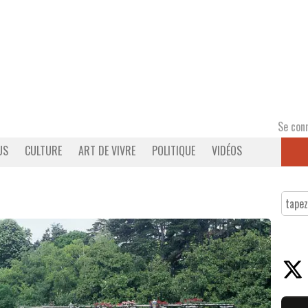
Se con
US
CULTURE
ART DE VIVRE
POLITIQUE
VIDÉOS