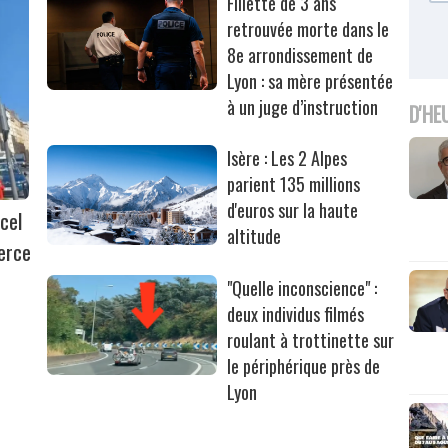
Fillette de 3 ans
retrouvée morte dans le
8e arrondissement de
Lyon : sa mère présentée
à un juge d’instruction
D'HE
Isère : Les 2 Alpes
parient 135 millions
d'euros sur la haute
cel
altitude
erce
"Quelle inconscience" :
deux individus filmés
roulant à trottinette sur
le périphérique près de
Lyon