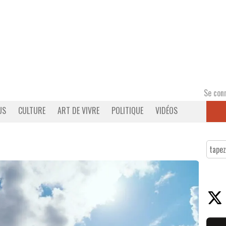
Se con
US
CULTURE
ART DE VIVRE
POLITIQUE
VIDÉOS