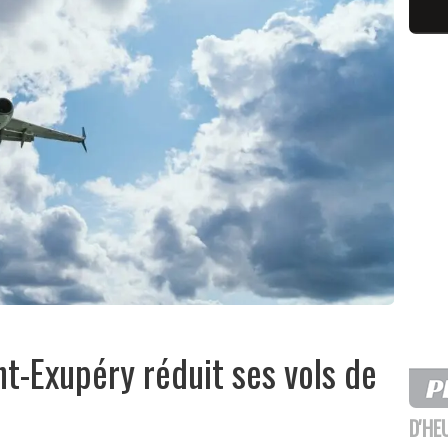
nt-Exupéry réduit ses vols de
s
D'HE