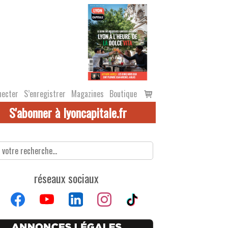
Voir
necter
S’enregistrer
Magazines
Boutique
le
S'abonner à lyoncapitale.fr
panier
réseaux sociaux