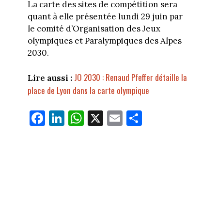
La carte des sites de compétition sera
quant à elle présentée lundi 29 juin par
le comité d’Organisation des Jeux
olympiques et Paralympiques des Alpes
2030.
JO 2030 : Renaud Pfeffer détaille la
Lire aussi :
place de Lyon dans la carte olympique
Fa
Li
W
X
E
Pa
ce
nk
ha
m
rt
bo
ed
ts
ail
ag
ok
In
Ap
er
p