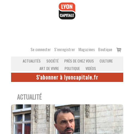
Accéder
au
contenu
Voir
Se connecter
S’enregistrer
Magazines
Boutique
le
ACTUALITÉS
SOCIÉTÉ
PRÈS DE CHEZ VOUS
CULTURE
panier
ART DE VIVRE
POLITIQUE
VIDÉOS
S'abonner à lyoncapitale.fr
ACTUALITÉ