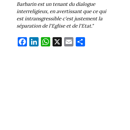
Barbarin est un tenant du dialogue
interreligieux, en avertissant que ce qui
est intransgressible c'est justement la
séparation de l'Eglise et de l'Etat."
Fa
Li
W
X
E
Pa
ce
nk
ha
m
rt
bo
ed
ts
ail
ag
ok
In
Ap
er
p