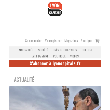
Accéder
au
contenu
Voir
Se connecter
S’enregistrer
Magazines
Boutique
le
ACTUALITÉS
SOCIÉTÉ
PRÈS DE CHEZ VOUS
CULTURE
panier
ART DE VIVRE
POLITIQUE
VIDÉOS
S'abonner à lyoncapitale.fr
ACTUALITÉ