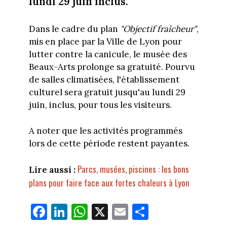
lundi 29 juin inclus.
Dans le cadre du plan
"Objectif fraîcheur"
,
mis en place par la Ville de Lyon pour
lutter contre la canicule, le musée des
Beaux-Arts prolonge sa gratuité. Pourvu
de salles climatisées, l'établissement
culturel sera gratuit jusqu'au lundi 29
juin, inclus, pour tous les visiteurs.
A noter que les activités programmés
lors de cette période restent payantes.
Parcs, musées, piscines : les bons
Lire aussi :
plans pour faire face aux fortes chaleurs à Lyon
Fa
Li
W
X
E
Pa