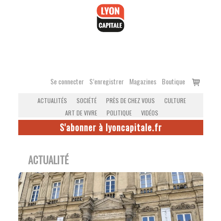
Accéder
au
contenu
Voir
Se connecter
S’enregistrer
Magazines
Boutique
le
ACTUALITÉS
SOCIÉTÉ
PRÈS DE CHEZ VOUS
CULTURE
panier
ART DE VIVRE
POLITIQUE
VIDÉOS
S'abonner à lyoncapitale.fr
ACTUALITÉ