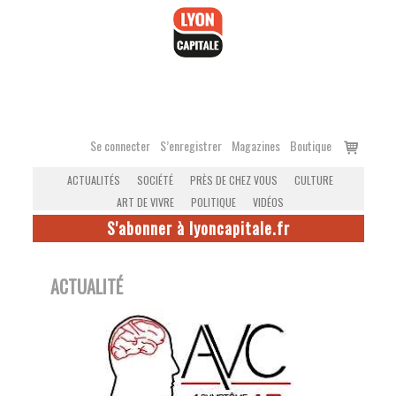
Accéder
au
contenu
Voir
Se connecter
S’enregistrer
Magazines
Boutique
le
ACTUALITÉS
SOCIÉTÉ
PRÈS DE CHEZ VOUS
CULTURE
panier
ART DE VIVRE
POLITIQUE
VIDÉOS
S'abonner à lyoncapitale.fr
ACTUALITÉ