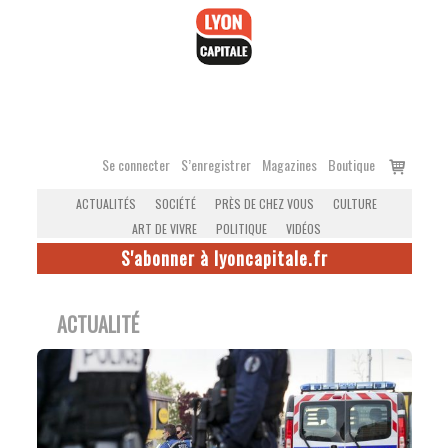
Accéder
au
contenu
Voir
Se connecter
S’enregistrer
Magazines
Boutique
le
ACTUALITÉS
SOCIÉTÉ
PRÈS DE CHEZ VOUS
CULTURE
panier
ART DE VIVRE
POLITIQUE
VIDÉOS
S'abonner à lyoncapitale.fr
ACTUALITÉ