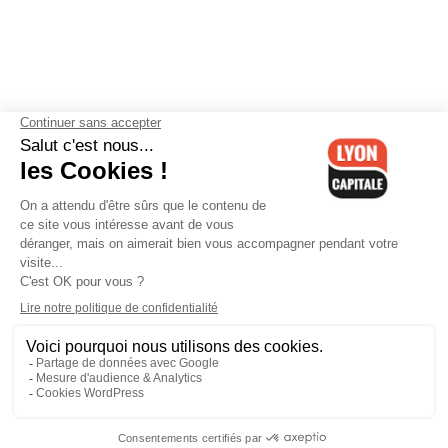
Contactez-nous
-
Mentions légales
-
CGV
-
Politique de
confidentialité
-
Gestion des cookies
-
Lyon Capitale TV
-
Archives
Lyon Capitale
Lyon Capitale - 51 avenue Maréchal Foch - CS 40091 - 69456 Lyon