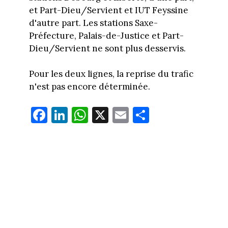
et Part-Dieu/Servient et IUT Feyssine
d'autre part. Les stations Saxe-
Préfecture, Palais-de-Justice et Part-
Dieu/Servient ne sont plus desservis.
Pour les deux lignes, la reprise du trafic
n'est pas encore déterminée.
Fa
Li
W
X
E
Pa
ce
nk
ha
m
rt
bo
ed
ts
ail
ag
ok
In
Ap
er
p