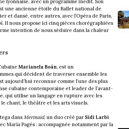
ène lyonnaise, avec un programme inédit. Son
est une ancienne étoile du Ballet national de
r et dansé, entre autres, avec l’Opéra de Paris,
oï. Il nous propose ici cinq pièces chorégraphiées
 ferme intention de nous séduire dans la chaleur
ers
 Cubaine
Marianela Boán
, est un
mes qui décident de traverser ensemble les
est aujourd’hui reconnue comme l’une des plus
nse cubaine contemporaine et leader de l’avant-
, qui utilise un langage en rupture avec les
 chant, le théâtre et les arts visuels.
rtega dans
Mermaid
, un duo créé par
Sidi Larbi
avec María Pagés : accompagnée notamment par la