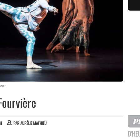
rsson
Fourvière
11
PAR
AURÉLIE MATHIEU
D'HE