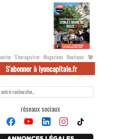
Voir
necter
S’enregistrer
Magazines
Boutique
le
S'abonner à lyoncapitale.fr
panier
réseaux sociaux