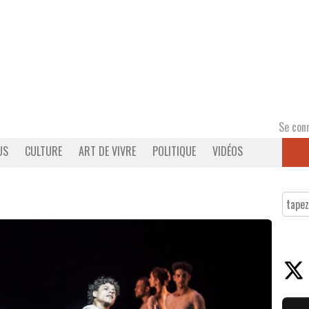
Se con
US
CULTURE
ART DE VIVRE
POLITIQUE
VIDÉOS