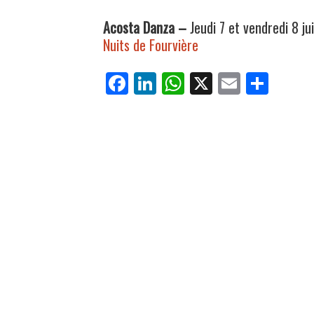
Acosta Danza –
Jeudi 7 et vendredi 8 j
Nuits de Fourvière
Fa
Li
W
X
E
Pa
ce
nk
ha
m
rt
bo
ed
ts
ail
ag
ok
In
Ap
er
p