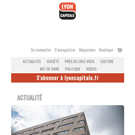
Accéder
au
contenu
Voir
Se connecter
S’enregistrer
Magazines
Boutique
le
ACTUALITÉS
SOCIÉTÉ
PRÈS DE CHEZ VOUS
CULTURE
panier
ART DE VIVRE
POLITIQUE
VIDÉOS
S'abonner à lyoncapitale.fr
ACTUALITÉ