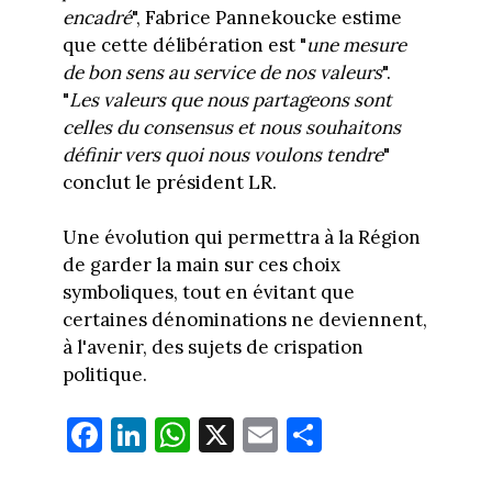
encadré
", Fabrice Pannekoucke estime
que cette délibération est "
une mesure
de bon sens au service de nos valeurs
".
"
Les valeurs que nous partageons sont
celles du consensus et nous souhaitons
définir vers quoi nous voulons tendre
"
conclut le président LR.
Une évolution qui permettra à la Région
de garder la main sur ces choix
symboliques, tout en évitant que
certaines dénominations ne deviennent,
à l'avenir, des sujets de crispation
politique.
Fa
Li
W
X
E
Pa
ce
nk
ha
m
rt