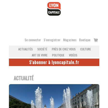
Accéder
au
contenu
Voir
Se connecter
S’enregistrer
Magazines
Boutique
le
ACTUALITÉS
SOCIÉTÉ
PRÈS DE CHEZ VOUS
CULTURE
panier
ART DE VIVRE
POLITIQUE
VIDÉOS
S'abonner à lyoncapitale.fr
ACTUALITÉ