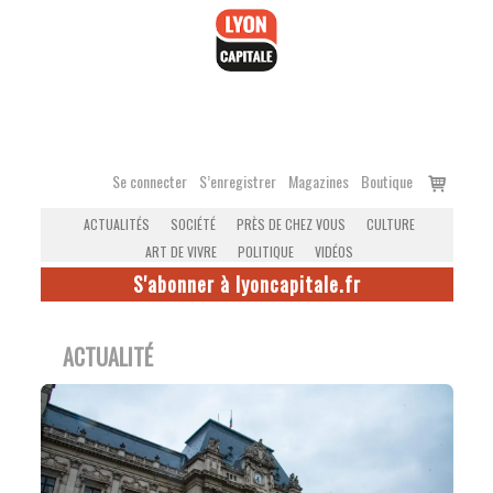
Accéder
au
contenu
Voir
Se connecter
S’enregistrer
Magazines
Boutique
le
ACTUALITÉS
SOCIÉTÉ
PRÈS DE CHEZ VOUS
CULTURE
panier
ART DE VIVRE
POLITIQUE
VIDÉOS
S'abonner à lyoncapitale.fr
ACTUALITÉ