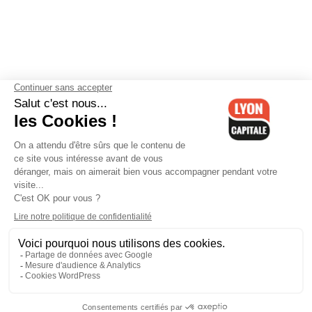
Contactez-nous
-
Mentions légales
-
CGV
-
Politique de
confidentialité
-
Gestion des cookies
-
Lyon Capitale TV
-
Archives
Lyon Capitale
Lyon Capitale - 51 avenue Maréchal Foch - CS 40091 - 69456 Lyon