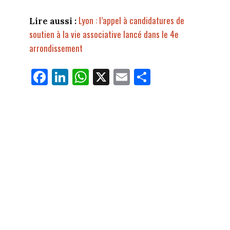
Lyon : l’appel à candidatures de
Lire aussi :
soutien à la vie associative lancé dans le 4e
arrondissement
Fa
Li
W
X
E
Pa
ce
nk
ha
m
rt
bo
ed
ts
ail
ag
ok
In
Ap
er
p