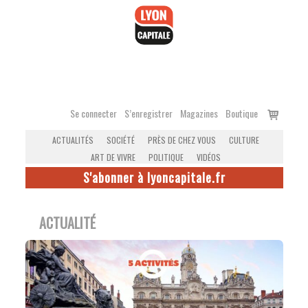
Accéder
au
contenu
Voir
Se connecter
S’enregistrer
Magazines
Boutique
le
ACTUALITÉS
SOCIÉTÉ
PRÈS DE CHEZ VOUS
CULTURE
panier
ART DE VIVRE
POLITIQUE
VIDÉOS
S'abonner à lyoncapitale.fr
ACTUALITÉ