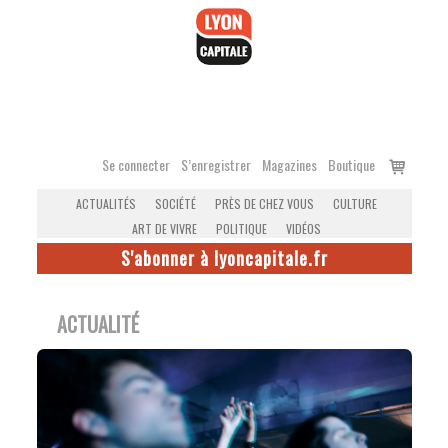
Accéder
au
contenu
Voir
Se connecter
S’enregistrer
Magazines
Boutique
le
ACTUALITÉS
SOCIÉTÉ
PRÈS DE CHEZ VOUS
CULTURE
panier
ART DE VIVRE
POLITIQUE
VIDÉOS
S'abonner à lyoncapitale.fr
ACTUALITÉ