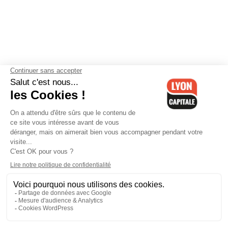
Contactez-nous
-
Mentions légales
-
CGV
-
Politique de
confidentialité
-
Gestion des cookies
-
Lyon Capitale TV
-
Archives
Lyon Capitale
Lyon Capitale - 51 avenue Maréchal Foch - CS 40091 - 69456 Lyon