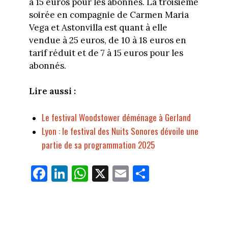
à 15 euros pour les abonnés. La troisième
soirée en compagnie de Carmen Maria
Vega et Astonvilla est quant à elle
vendue à 25 euros, de 10 à 18 euros en
tarif réduit et de 7 à 15 euros pour les
abonnés.
Lire aussi :
Le festival Woodstower déménage à Gerland
Lyon : le festival des Nuits Sonores dévoile une
partie de sa programmation 2025
Fa
Li
W
X
E
Pa
ce
nk
ha
m
rt
bo
ed
ts
ail
ag
ok
In
Ap
er