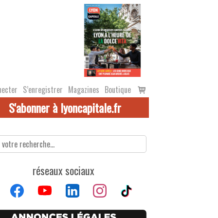
Voir
necter
S’enregistrer
Magazines
Boutique
le
S'abonner à lyoncapitale.fr
panier
réseaux sociaux