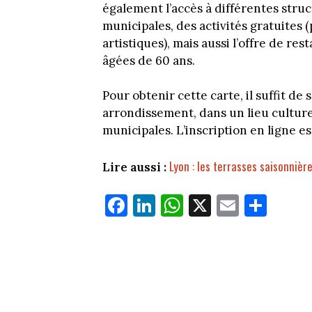
également l’accès à différentes struc
municipales, des activités gratuites
artistiques), mais aussi l’offre de re
âgées de 60 ans.
Pour obtenir cette carte, il suffit de
arrondissement, dans un lieu culture
municipales. L’inscription en ligne est
Lyon : les terrasses saisonniè
Lire aussi :
Fa
Li
W
X
E
Pa
ce
nk
ha
m
rt
bo
ed
ts
ail
ag
ok
In
Ap
er
p