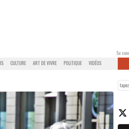
Se con
US
CULTURE
ART DE VIVRE
POLITIQUE
VIDÉOS