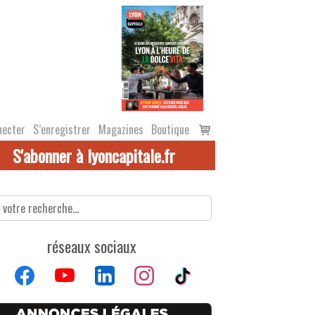
Voir
necter
S’enregistrer
Magazines
Boutique
le
S'abonner à lyoncapitale.fr
panier
réseaux sociaux