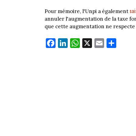
sai
Pour mémoire, l'Unpi a également
annuler l'augmentation de la taxe fon
que cette augmentation ne respecte pa
Fa
Li
W
X
E
Pa
ce
nk
ha
m
rt
bo
ed
ts
ail
ag
ok
In
Ap
er
p