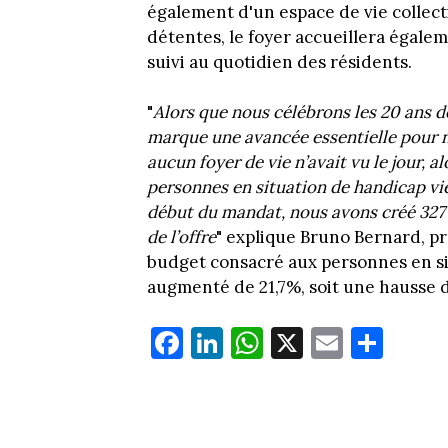
également d'un espace de vie collect
détentes, le foyer accueillera égalem
suivi au quotidien des résidents.
"
Alors que nous célébrons les 20 ans de
marque une avancée essentielle pour not
aucun foyer de vie n’avait vu le jour,
personnes en situation de handicap vie
début du mandat, nous avons créé 327 
de l’offre
" explique Bruno Bernard, pr
budget consacré aux personnes en si
augmenté de 21,7%, soit une hausse d
Fa
Li
W
X
E
Pa
ce
nk
ha
m
rt
bo
ed
ts
ail
ag
ok
In
Ap
er