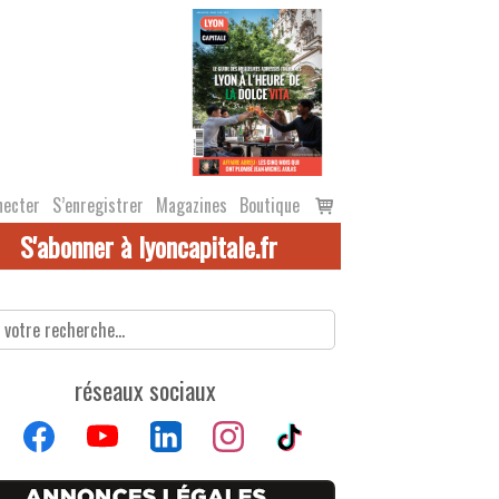
Voir
necter
S’enregistrer
Magazines
Boutique
le
S'abonner à lyoncapitale.fr
panier
réseaux sociaux