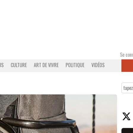
Se con
US
CULTURE
ART DE VIVRE
POLITIQUE
VIDÉOS