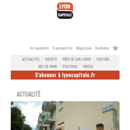
Accéder
au
contenu
Voir
Se connecter
S’enregistrer
Magazines
Boutique
le
ACTUALITÉS
SOCIÉTÉ
PRÈS DE CHEZ VOUS
CULTURE
panier
ART DE VIVRE
POLITIQUE
VIDÉOS
S'abonner à lyoncapitale.fr
ACTUALITÉ