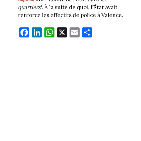
quartiers
". À la suite de quoi, l’État avait
renforcé les effectifs de police à Valence.
Fa
Li
W
X
E
Pa
ce
nk
ha
m
rt
bo
ed
ts
ail
ag
ok
In
Ap
er
p