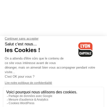
Contactez-nous
-
Mentions légales
-
CGV
-
Politique de
confidentialité
-
Gestion des cookies
-
Lyon Capitale TV
-
Archives
Lyon Capitale