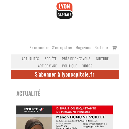
Accéder
au
contenu
Voir
Se connecter
S’enregistrer
Magazines
Boutique
le
ACTUALITÉS
SOCIÉTÉ
PRÈS DE CHEZ VOUS
CULTURE
panier
ART DE VIVRE
POLITIQUE
VIDÉOS
S'abonner à lyoncapitale.fr
ACTUALITÉ