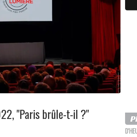
2, "Paris brûle-t-il ?"
D'HE