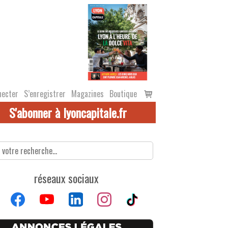
Voir
necter
S’enregistrer
Magazines
Boutique
le
S'abonner à lyoncapitale.fr
panier
réseaux sociaux