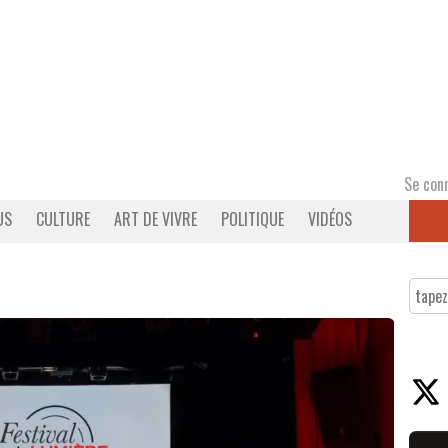
Se con
US
CULTURE
ART DE VIVRE
POLITIQUE
VIDÉOS