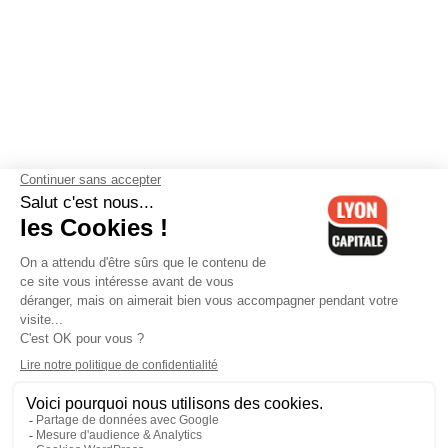
Contactez-nous
-
Mentions légales
-
CGV
-
Politique de
confidentialité
-
Gestion des cookies
-
Lyon Capitale TV
-
Archives