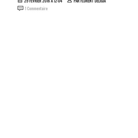
29 FÉVRIER 2016 À 12:04
PAR
FLORENT DELIGIA
1 Commentaire