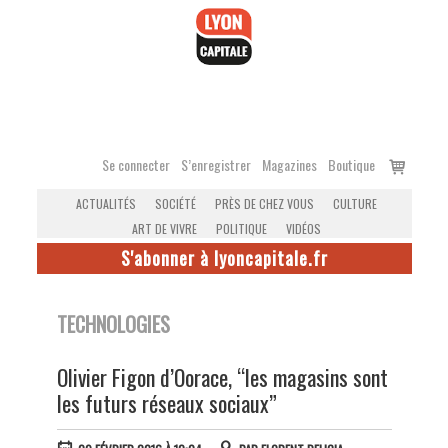
Accéder
au
contenu
Voir
Se connecter
S’enregistrer
Magazines
Boutique
le
ACTUALITÉS
SOCIÉTÉ
PRÈS DE CHEZ VOUS
CULTURE
panier
ART DE VIVRE
POLITIQUE
VIDÉOS
S'abonner à lyoncapitale.fr
TECHNOLOGIES
Olivier Figon d’Oorace, “les magasins sont
les futurs réseaux sociaux”