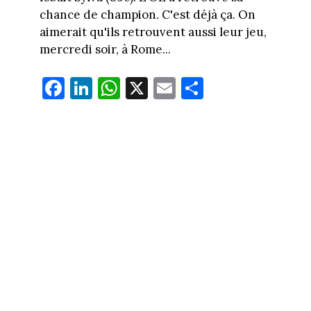
chance de champion. C'est déjà ça. On
aimerait qu'ils retrouvent aussi leur jeu,
mercredi soir, à Rome...
Fa
Li
W
X
E
Pa
ce
nk
ha
m
rt
bo
ed
ts
ail
ag
ok
In
Ap
er
p