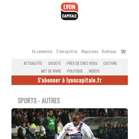
Accéder
au
contenu
Voir
Se connecter
S’enregistrer
Magazines
Boutique
le
ACTUALITÉS
SOCIÉTÉ
PRÈS DE CHEZ VOUS
CULTURE
panier
ART DE VIVRE
POLITIQUE
VIDÉOS
S'abonner à lyoncapitale.fr
SPORTS - AUTRES