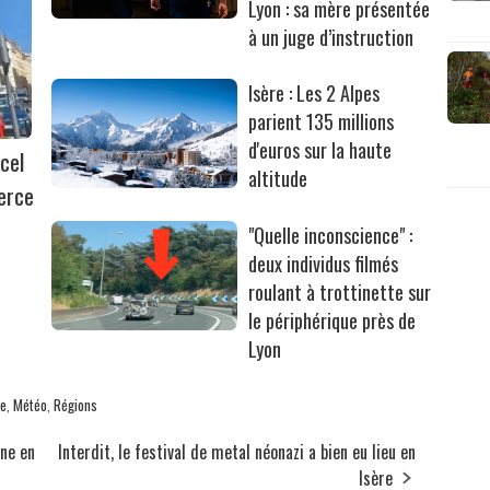
Lyon : sa mère présentée
à un juge d’instruction
Isère : Les 2 Alpes
parient 135 millions
d'euros sur la haute
cel
altitude
erce
"Quelle inconscience" :
deux individus filmés
roulant à trottinette sur
le périphérique près de
Lyon
re
,
Météo
,
Régions
ne en
Interdit, le festival de metal néonazi a bien eu lieu en
Isère