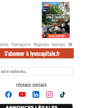
Voir
necter
S’enregistrer
Magazines
Boutique
le
S'abonner à lyoncapitale.fr
panier
réseaux sociaux