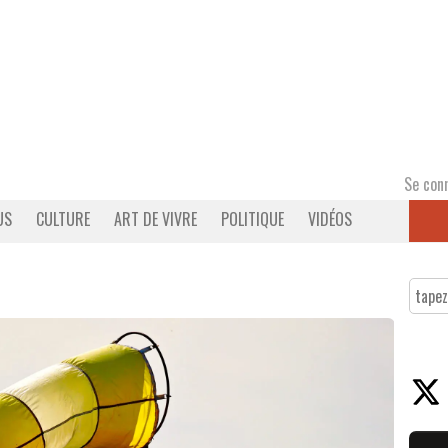
Se con
US
CULTURE
ART DE VIVRE
POLITIQUE
VIDÉOS