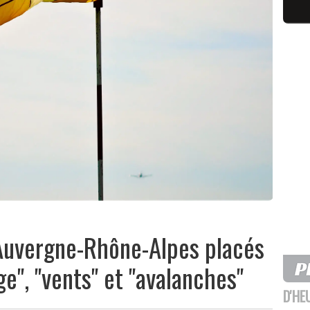
Auvergne-Rhône-Alpes placés
ge", "vents" et "avalanches"
D'HE