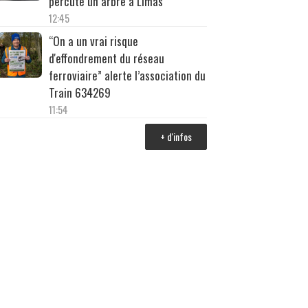
percuté un arbre à Limas
12:45
“On a un vrai risque
d'effondrement du réseau
ferroviaire” alerte l’association du
Train 634269
11:54
+ d'infos