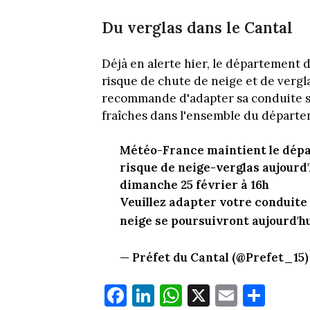
Du verglas dans le Cantal
Déjà en alerte hier, le département 
risque de chute de neige et de vergl
recommande d'adapter sa conduite su
fraîches dans l'ensemble du départeme
Météo-France maintient le dépa
risque de neige-verglas aujourd'
dimanche 25 février à 16h
Veuillez adapter votre conduite
neige se poursuivront aujourd'h
— Préfet du Cantal (@Prefet_15
Fa
Li
W
X
E
Pa