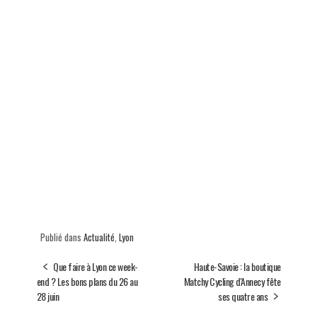
Publié dans
Actualité
,
Lyon
Que faire à Lyon ce week-
Haute-Savoie : la boutique
end ? Les bons plans du 26 au
Matchy Cycling d'Annecy fête
28 juin
ses quatre ans