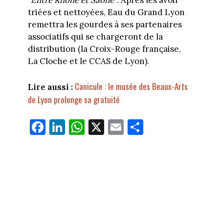
"Entre Rhône et Saône"
. Après les avoir
triées et nettoyées, Eau du Grand Lyon
remettra les gourdes à ses partenaires
associatifs qui se chargeront de la
distribution (la Croix-Rouge française,
La Cloche et le CCAS de Lyon).
Canicule : le musée des Beaux-Arts
Lire aussi :
de Lyon prolonge sa gratuité
Fa
Li
W
X
E
Pa
ce
nk
ha
m
rt
bo
ed
ts
ail
ag
ok
In
Ap
er
p