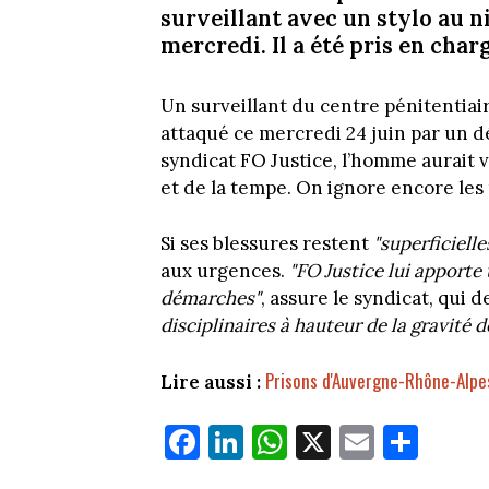
surveillant avec un stylo au n
mercredi. Il a été pris en cha
Un surveillant du centre pénitentiair
attaqué ce mercredi 24 juin par un d
syndicat FO Justice, l’homme aurait v
et de la tempe. On ignore encore les 
Si ses blessures restent
"superficielle
aux urgences.
"FO Justice lui apporte
démarches"
, assure le syndicat, qui 
disciplinaires à hauteur de la gravité de
Prisons d'Auvergne-Rhône-Alpes 
Lire aussi :
Fa
Li
W
X
E
Pa
ce
nk
ha
m
rt