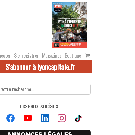
Voir
necter
S’enregistrer
Magazines
Boutique
le
S'abonner à lyoncapitale.fr
panier
réseaux sociaux