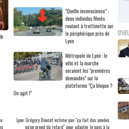
"Quelle inconscience" :
deux individus filmés
roulant à trottinette sur
D'HE
le périphérique près de
le
Lyon
Métropole de Lyon : le
vélo et la marche
seraient les "premières
demandes" sur la
plateforme "Ça bloque ?
On agit !"
e :
Lyon: Grégory Doucet estime que "ça fait des années
es
qu'on prend du retard" pour adapter le pays à la