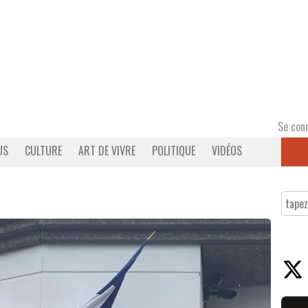
Se con
US
CULTURE
ART DE VIVRE
POLITIQUE
VIDÉOS