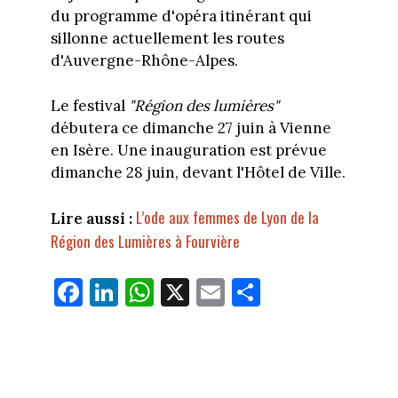
du programme d'opéra itinérant qui
sillonne actuellement les routes
d'Auvergne-Rhône-Alpes.
Le festival
"Région des lumières"
débutera ce dimanche 27 juin à Vienne
en Isère. Une inauguration est prévue
dimanche 28 juin, devant l'Hôtel de Ville.
L’ode aux femmes de Lyon de la
Lire aussi :
Région des Lumières à Fourvière
Fa
Li
W
X
E
Pa
ce
nk
ha
m
rt
bo
ed
ts
ail
ag
ok
In
Ap
er