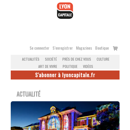
Accéder
au
contenu
Voir
Se connecter
S’enregistrer
Magazines
Boutique
le
ACTUALITÉS
SOCIÉTÉ
PRÈS DE CHEZ VOUS
CULTURE
panier
ART DE VIVRE
POLITIQUE
VIDÉOS
S'abonner à lyoncapitale.fr
ACTUALITÉ