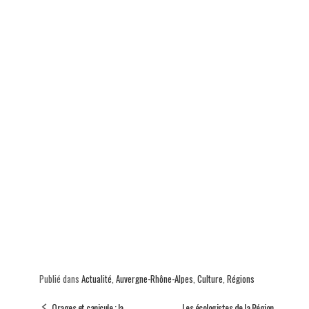
p
Publié dans
Actualité
,
Auvergne-Rhône-Alpes
,
Culture
,
Régions
Orages et canicule : la
Les écologistes de la Région