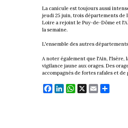
La canicule est toujours aussi inte
jeudi 25 juin, trois départements de 
Loire a rejoint le Puy-de-Dôme et l'A
la semaine.
L'ensemble des autres départements 
A noter également que l'Ain, l'Isère, 
vigilance jaune aux orages. Des orag
accompagnés de fortes rafales et de 
Fa
Li
W
X
E
Pa
ce
nk
ha
m
rt
bo
ed
ts
ail
ag
ok
In
Ap
er
p