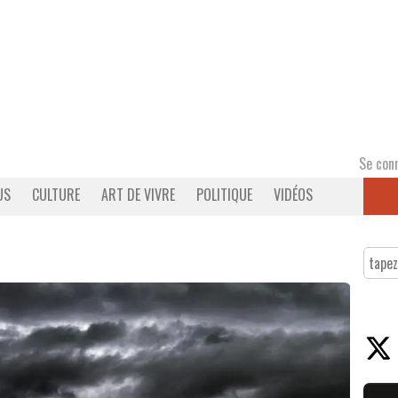
Se con
US
CULTURE
ART DE VIVRE
POLITIQUE
VIDÉOS