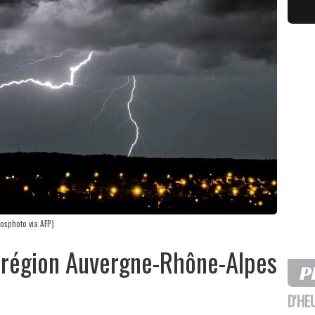
iosphoto via AFP)
a région Auvergne-Rhône-Alpes
D'HE