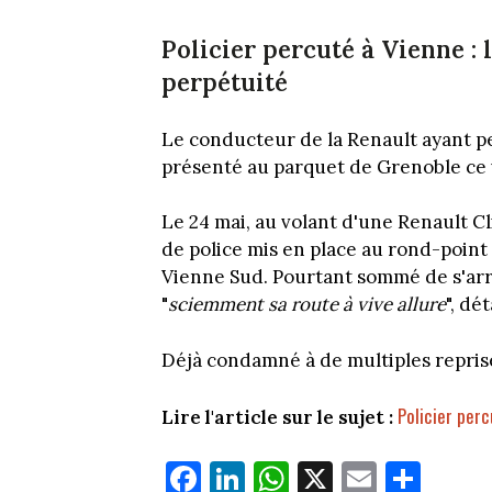
Policier percuté à Vienne :
perpétuité
Le conducteur de la Renault ayant pe
présenté au parquet de Grenoble ce
Le 24 mai, au volant d'une Renault Cli
de police mis en place au rond-point 
Vienne Sud. Pourtant sommé de s'arrê
"
sciemment sa route à vive allure
", dé
Déjà condamné à de multiples reprises
Policier perc
Lire l'article sur le sujet :
Fa
Li
W
X
E
Pa