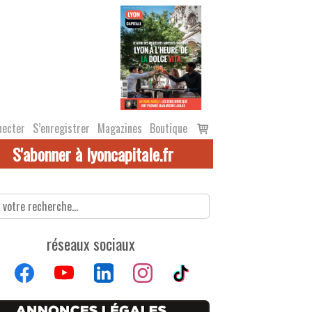
Voir
necter
S’enregistrer
Magazines
Boutique
le
S'abonner à lyoncapitale.fr
panier
réseaux sociaux