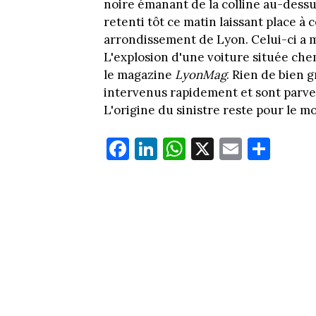
noire émanant de la colline au-dessus
retenti tôt ce matin laissant place à
arrondissement de Lyon. Celui-ci a mi
L'explosion d'une voiture située ch
le magazine
LyonMag
. Rien de bien 
intervenus rapidement et sont parven
L'origine du sinistre reste pour le 
Fa
Li
W
X
E
Pa
ce
nk
ha
m
rt
bo
ed
ts
ail
ag
ok
In
Ap
er
p