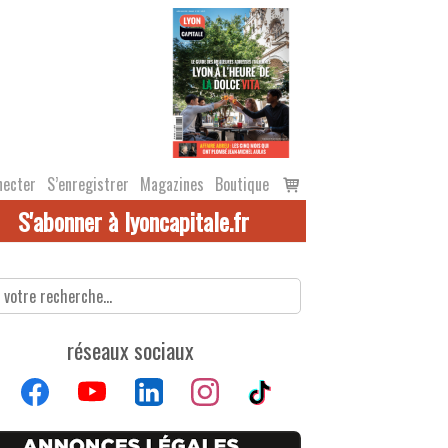
Voir
necter
S’enregistrer
Magazines
Boutique
le
S'abonner à lyoncapitale.fr
panier
réseaux sociaux