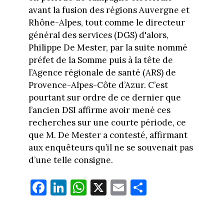
avant la fusion des régions Auvergne et
Rhône-Alpes, tout comme le directeur
général des services (DGS) d'alors,
Philippe De Mester, par la suite nommé
préfet de la Somme puis à la tête de
l’Agence régionale de santé (ARS) de
Provence-Alpes-Côte d’Azur. C’est
pourtant sur ordre de ce dernier que
l’ancien DSI affirme avoir mené ces
recherches sur une courte période, ce
que M. De Mester a contesté, affirmant
aux enquêteurs qu’il ne se souvenait pas
d’une telle consigne.
Fa
Li
W
X
E
Pa
ce
nk
ha
m
rt
bo
ed
ts
ail
ag