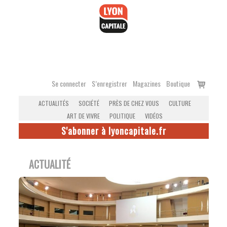
Accéder
au
contenu
Voir
Se connecter
S’enregistrer
Magazines
Boutique
le
ACTUALITÉS
SOCIÉTÉ
PRÈS DE CHEZ VOUS
CULTURE
panier
ART DE VIVRE
POLITIQUE
VIDÉOS
S'abonner à lyoncapitale.fr
ACTUALITÉ