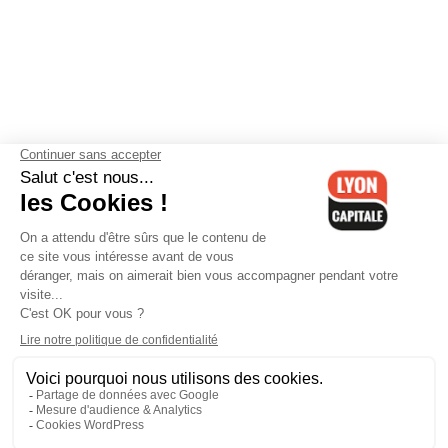
Contactez-nous
-
Mentions légales
-
CGV
-
Politique de
confidentialité
-
Gestion des cookies
-
Lyon Capitale TV
-
Archives
Lyon Capitale