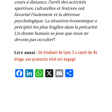
cours à distance, l’arrêt des activités
sportives, culturelles et festives ont
favorisé l’isolement et la détresse
psychologique. La situation économique a
précipité les plus fragiles dans la précarité.
Un drame humain se joue que nous ne
devons pas occulter
".
Un étudiant de Lyon 3 a sauté du 4e
Lire aussi
:
étage, son pronostic vital est engagé
Fa
Li
W
X
E
Pa
ce
nk
ha
m
rt
bo
ed
ts
ail
ag
ok
In
Ap
er
p