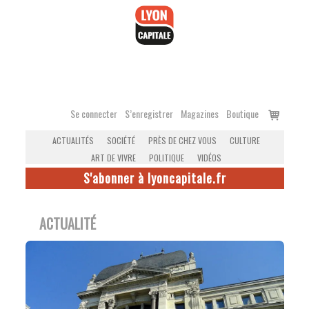
Accéder
au
contenu
Voir
Se connecter
S’enregistrer
Magazines
Boutique
le
ACTUALITÉS
SOCIÉTÉ
PRÈS DE CHEZ VOUS
CULTURE
panier
ART DE VIVRE
POLITIQUE
VIDÉOS
S'abonner à lyoncapitale.fr
ACTUALITÉ