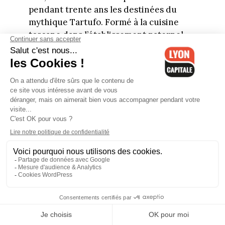
pendant trente ans les destinées du
mythique Tartufo. Formé à la cuisine
toscane dans l’établissement paternel,
Thomas Asti propose une carte courte et
précise, sans pizza, où s’enchaînent
agnolotti piemontesi, beurre à l’ail noir,
parmigiano, pâtes fraîches maison,
risotto et tiramisu. Une cuisine italienne
authentique et sans compromis saluée
par le guide Michelin et son confrère
jaune Gault&Millau.