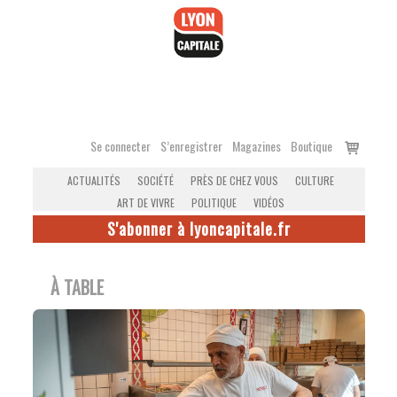
Accéder
au
contenu
Voir
Se connecter
S’enregistrer
Magazines
Boutique
le
ACTUALITÉS
SOCIÉTÉ
PRÈS DE CHEZ VOUS
CULTURE
panier
ART DE VIVRE
POLITIQUE
VIDÉOS
S'abonner à lyoncapitale.fr
À TABLE