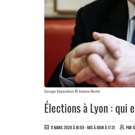
Georges Képénékian © Antoine Merlet
Élections à Lyon : qui
11 MARS 2020 À 16:59
- MIS À JOUR À 17:31
PAR
J