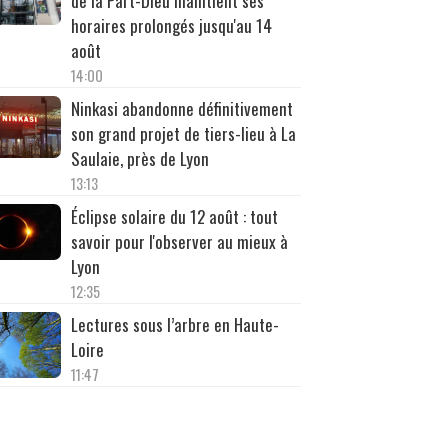
de la Part-Dieu maintient ses
horaires prolongés jusqu'au 14
août
14:00
Ninkasi abandonne définitivement
son grand projet de tiers-lieu à La
Saulaie, près de Lyon
13:13
Éclipse solaire du 12 août : tout
savoir pour l'observer au mieux à
Lyon
12:35
Lectures sous l’arbre en Haute-
Loire
11:47