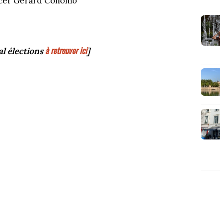
acer Gérard Collomb
à retrouver ici
al élections
]