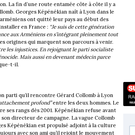
ion. La fin d’une route entamée côte à côte il y a
llomb. Georges Képénékian naît à Lyon dans le
 arméniens ont quitté leur pays au début des
installer en France :
“Je suis de cette génération
rance aux Arméniens en s’intégrant pleinement tout
s origines qui marquent son parcours à venir.
re les injustices. En rejoignant le parti socialiste
énocide. Mais aussi en devenant médecin parce
ue-t-il.
son parti qu’il rencontre Gérard Collomb à Lyon
 attachement profond”
entre les deux hommes. Le
dre ses rangs dès 2001. Képénékian refuse avant
e son directeur de campagne. La vague Collomb
 Képénékian est propulsé adjoint à la culture
oujours avec son ami qu’il rejoint le mouvement