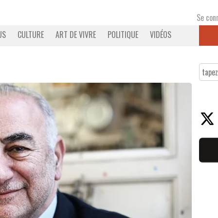
Se con
US
CULTURE
ART DE VIVRE
POLITIQUE
VIDÉOS