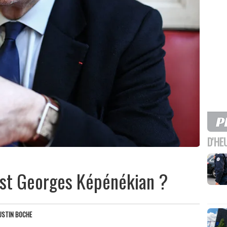
D'HE
 est Georges Képénékian ?
USTIN BOCHE