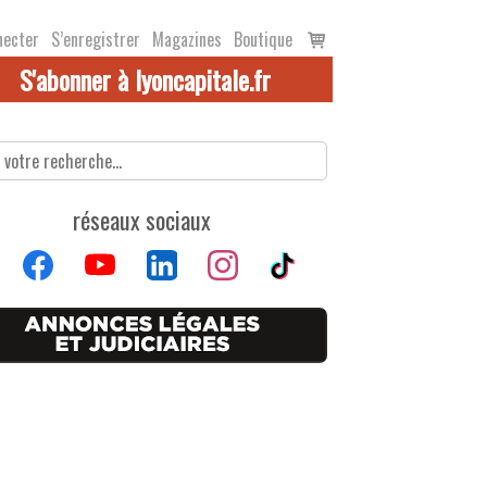
Voir
necter
S’enregistrer
Magazines
Boutique
le
S'abonner à lyoncapitale.fr
panier
réseaux sociaux