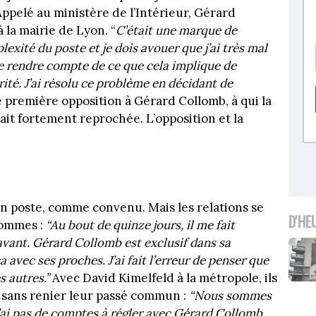
ppelé au ministère de l’Intérieur, Gérard
 la mairie de Lyon. “
C’était une marque de
plexité du poste et je dois avouer que j’ai très mal
 se rendre compte de ce que cela implique de
ité. J’ai résolu ce problème en décidant de
première opposition à Gérard Collomb, à qui la
tait fortement reprochée. L’opposition et la
n poste, comme convenu. Mais les relations se
D'HE
hommes :
“Au bout de quinze jours, il me fait
vant. Gérard Collomb est exclusif dans sa
a avec ses proches. J’ai fait l’erreur de penser que
s autres.”
Avec David Kimelfeld à la métropole, ils
n sans renier leur passé commun :
“Nous sommes
’ai pas de comptes à régler avec Gérard Collomb.