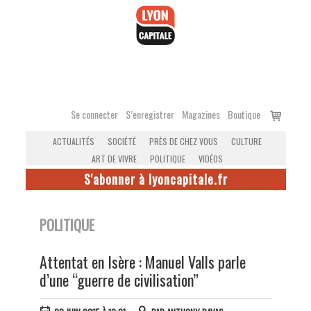
Accéder
au
contenu
Voir
Se connecter
S’enregistrer
Magazines
Boutique
le
ACTUALITÉS
SOCIÉTÉ
PRÈS DE CHEZ VOUS
CULTURE
panier
ART DE VIVRE
POLITIQUE
VIDÉOS
S'abonner à lyoncapitale.fr
POLITIQUE
Attentat en Isère : Manuel Valls parle
d’une “guerre de civilisation”