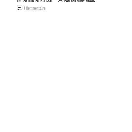
28 JUIN 2015 À 13:01
PAR
ANTHONY RAVAS
1 Commentaire