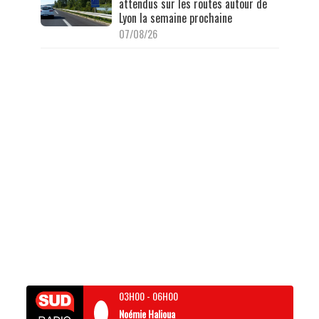
attendus sur les routes autour de
Lyon la semaine prochaine
07/08/26
03H00
-
06H00
Noémie Halioua