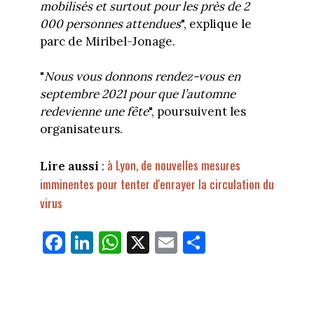
mobilisés et surtout pour les près de 2
000 personnes attendues
", explique le
parc de Miribel-Jonage.
"
Nous vous donnons rendez-vous en
septembre 2021 pour que l’automne
redevienne une fête
", poursuivent les
organisateurs.
à Lyon, de nouvelles mesures
Lire aussi
:
imminentes pour tenter d'enrayer la circulation du
virus
Fa
Li
W
X
E
Pa
ce
nk
ha
m
rt
bo
ed
ts
ail
ag
ok
In
Ap
er