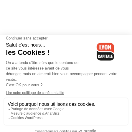
Contactez-nous
-
Mentions légales
-
CGV
-
Politique de
confidentialité
-
Gestion des cookies
-
Lyon Capitale TV
-
Archives
Lyon Capitale
Lyon Capitale - 51 avenue Maréchal Foch - CS 40091 - 69456 Lyon