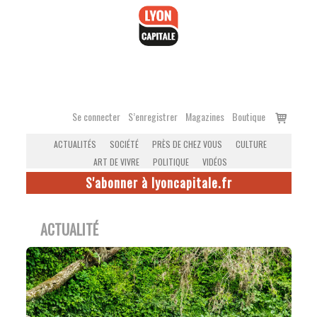
Accéder
au
contenu
Voir
Se connecter
S’enregistrer
Magazines
Boutique
le
ACTUALITÉS
SOCIÉTÉ
PRÈS DE CHEZ VOUS
CULTURE
panier
ART DE VIVRE
POLITIQUE
VIDÉOS
S'abonner à lyoncapitale.fr
ACTUALITÉ