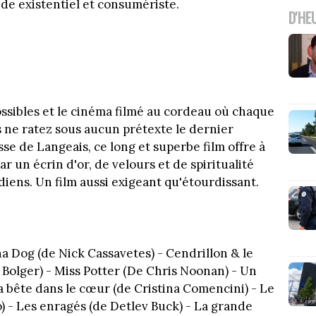
ide existentiel et consumériste.
D'HE
ossibles et le cinéma filmé au cordeau où chaque
s ne ratez sous aucun prétexte le dernier
se de Langeais, ce long et superbe film offre à
 un écrin d'or, de velours et de spiritualité
iens. Un film aussi exigeant qu'étourdissant.
ha Dog (de Nick Cassavetes) - Cendrillon & le
. Bolger) - Miss Potter (De Chris Noonan) - Un
a bête dans le cœur (de Cristina Comencini) - Le
) - Les enragés (de Detlev Buck) - La grande