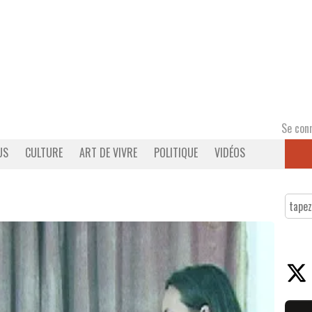
Se con
US
CULTURE
ART DE VIVRE
POLITIQUE
VIDÉOS