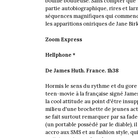
bouille boudeuse. Sans compter que 
partie autobiographique, rires et la
séquences magnifiques qui commence
les apparitions oniriques de Jane Birki
Zoom Express
Hellphone *
De James Huth. France. 1h38
Hormis le sens du rythme et du gore q
teen-movie à la française signé Jame
la cool attitude au point d'être insu
milieu d'une brochette de jeunes act
se fait surtout remarquer par sa fa
(un portable possédé par le diable), 
accro aux SMS et au fashion style, qu