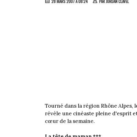
28 MARS 2007 À 08:24
PAR
JORDAN CLAVEL
Tourné dans la région Rhône Alpes, 
révèle une cinéaste pleine d'esprit 
cœur de la semaine.
La tête de maman ***