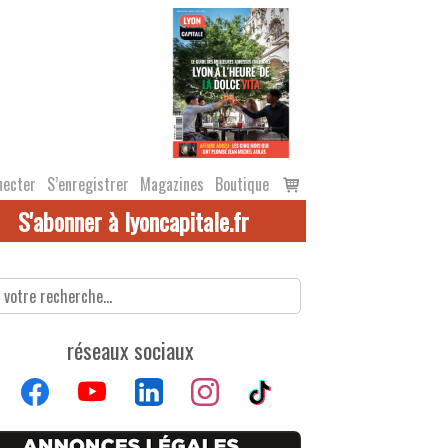
Voir
necter
S’enregistrer
Magazines
Boutique
le
S'abonner à lyoncapitale.fr
panier
réseaux sociaux