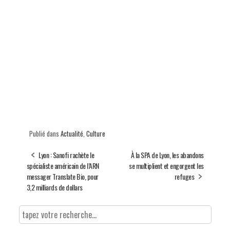
Publié dans
Actualité
,
Culture
Lyon : Sanofi rachète le
À la SPA de Lyon, les abandons
spécialiste américain de l’ARN
se multiplient et engorgent les
messager Translate Bio, pour
refuges
3,2 milliards de dollars