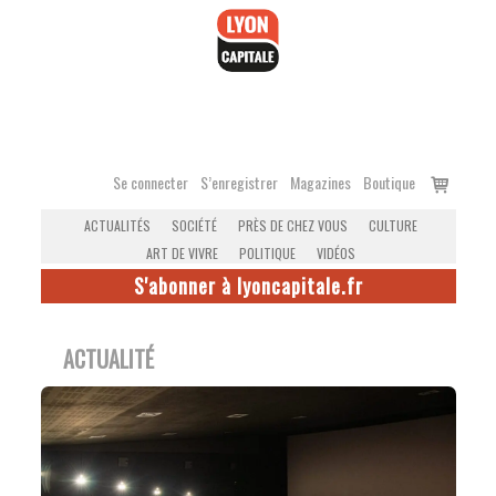
Accéder
au
contenu
Voir
Se connecter
S’enregistrer
Magazines
Boutique
le
ACTUALITÉS
SOCIÉTÉ
PRÈS DE CHEZ VOUS
CULTURE
panier
ART DE VIVRE
POLITIQUE
VIDÉOS
S'abonner à lyoncapitale.fr
ACTUALITÉ