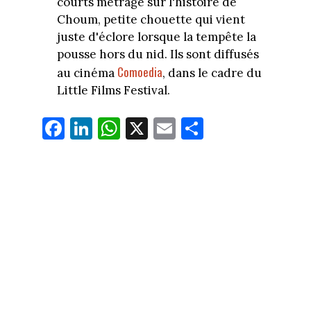
courts métrage sur l'histoire de
Choum, petite chouette qui vient
juste d'éclore lorsque la tempête la
pousse hors du nid. Ils sont diffusés
Comoedia
au cinéma
, dans le cadre du
Little Films Festival.
Fa
Li
W
X
E
Pa
ce
nk
ha
m
rt
bo
ed
ts
ail
ag
ok
In
Ap
er
p