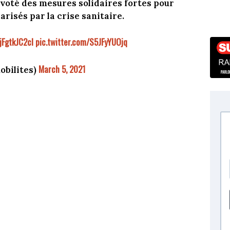
voté des mesures solidaires fortes pour
risés par la crise sanitaire.
/jFgtkJC2cl
pic.twitter.com/S5JFyYUOjq
March 5, 2021
bilites)