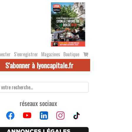
Voir
necter
S’enregistrer
Magazines
Boutique
le
S'abonner à lyoncapitale.fr
panier
réseaux sociaux