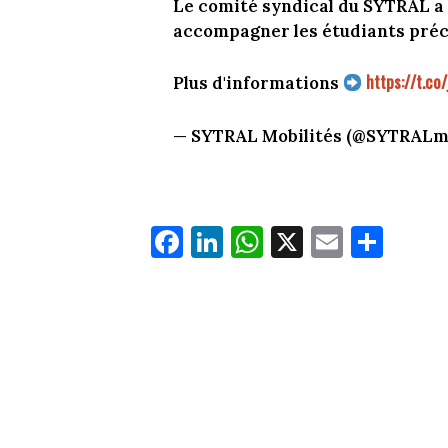
Le comité syndical du SYTRAL a 
accompagner les étudiants préca
https://t.co
Plus d'informations
— SYTRAL Mobilités (@SYTRALmo
Fa
Li
W
X
E
Pa
ce
nk
ha
m
rt
bo
ed
ts
ail
ag
ok
In
Ap
er
p