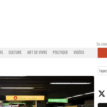
Se con
US
CULTURE
ART DE VIVRE
POLITIQUE
VIDÉOS