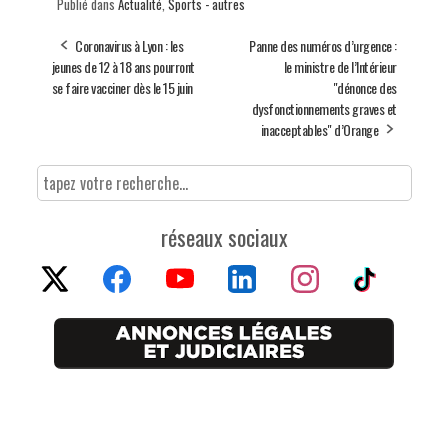
Publié dans
Actualité
,
Sports - autres
bo
ed
ts
ail
ag
ok
In
Ap
er
Coronavirus à Lyon : les
Panne des numéros d’urgence :
jeunes de 12 à 18 ans pourront
le ministre de l’Intérieur
p
se faire vacciner dès le 15 juin
"dénonce des
dysfonctionnements graves et
inacceptables" d’Orange
réseaux sociaux