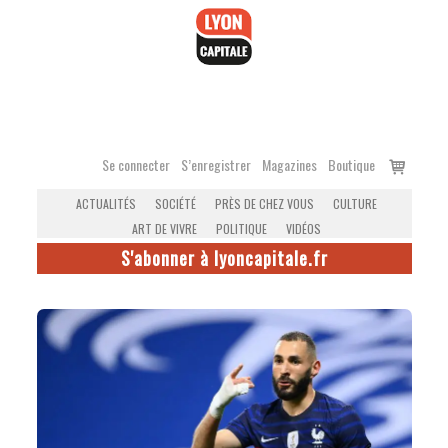
Accéder
au
contenu
Voir
Se connecter
S’enregistrer
Magazines
Boutique
le
ACTUALITÉS
SOCIÉTÉ
PRÈS DE CHEZ VOUS
CULTURE
panier
ART DE VIVRE
POLITIQUE
VIDÉOS
S'abonner à lyoncapitale.fr