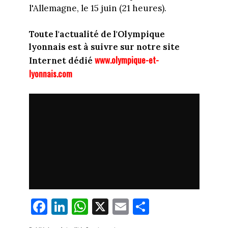
l'Allemagne, le 15 juin (21 heures).
Toute l'actualité de l'Olympique
lyonnais est à suivre sur notre site
www.olympique-et-
Internet dédié
lyonnais.com
Fa
Li
W
X
E
Pa
ce
nk
ha
m
rt