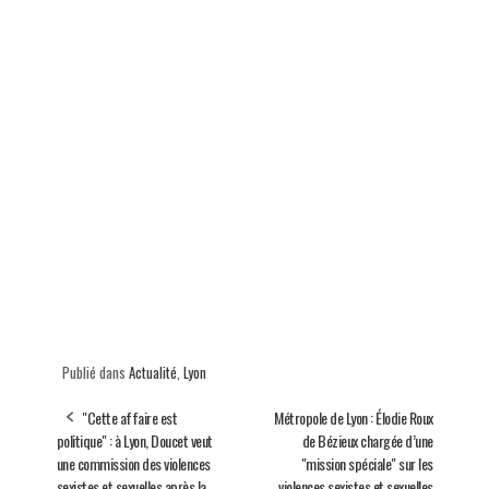
Publié dans
Actualité
,
Lyon
"Cette affaire est
Métropole de Lyon : Élodie Roux
politique" : à Lyon, Doucet veut
de Bézieux chargée d’une
une commission des violences
"mission spéciale" sur les
sexistes et sexuelles après la
violences sexistes et sexuelles