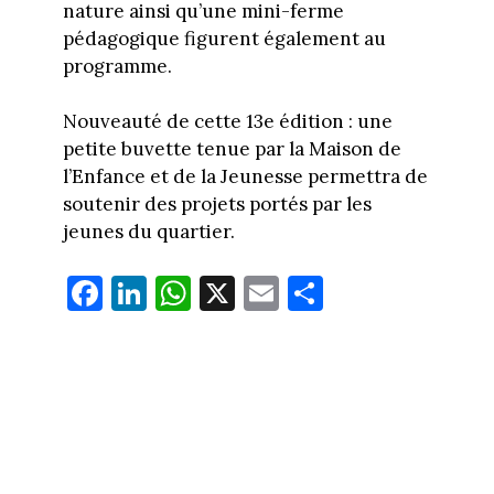
nature ainsi qu’une mini-ferme
pédagogique figurent également au
programme.
Nouveauté de cette 13e édition : une
petite buvette tenue par la Maison de
l’Enfance et de la Jeunesse permettra de
soutenir des projets portés par les
jeunes du quartier.
Fa
Li
W
X
E
Pa
ce
nk
ha
m
rt
bo
ed
ts
ail
ag
ok
In
Ap
er
p