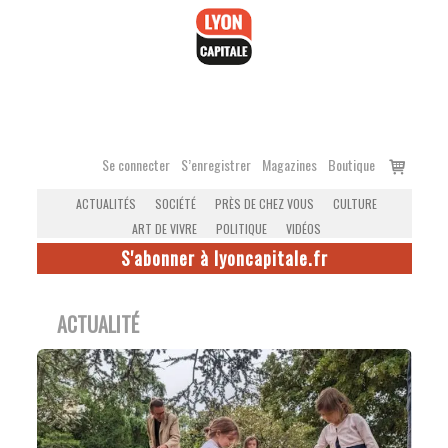
Accéder
au
contenu
Voir
Se connecter
S’enregistrer
Magazines
Boutique
le
ACTUALITÉS
SOCIÉTÉ
PRÈS DE CHEZ VOUS
CULTURE
panier
ART DE VIVRE
POLITIQUE
VIDÉOS
S'abonner à lyoncapitale.fr
ACTUALITÉ