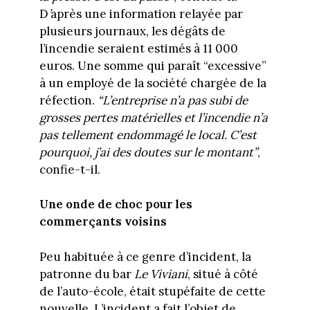
D
’
après une information relayée par
plusieurs journaux, les dégâts de
l’incendie seraient estimés à 11 000
euros. Une somme qui paraît “excessive”
à un employé de la société chargée de la
réfection.
“L’entreprise n’a pas subi de
grosses pertes matérielles et l’incendie n’a
pas
tellement
endommagé le local. C’est
pourquoi, j’ai des doutes sur le montant”
,
confie-t-il.
Une onde de choc pour les
commerçants voisins
Peu habituée à ce genre d’incident, la
patronne du bar
Le Viviani
, situé à côté
de l’auto-école, était stupéfaite de cette
nouvelle. L’incident a fait l’objet de