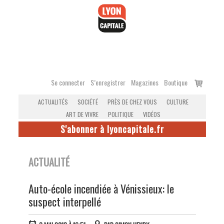
Accéder
au
contenu
Voir
Se connecter
S’enregistrer
Magazines
Boutique
le
ACTUALITÉS
SOCIÉTÉ
PRÈS DE CHEZ VOUS
CULTURE
panier
ART DE VIVRE
POLITIQUE
VIDÉOS
S'abonner à lyoncapitale.fr
ACTUALITÉ
Auto-école incendiée à Vénissieux: le
suspect interpellé