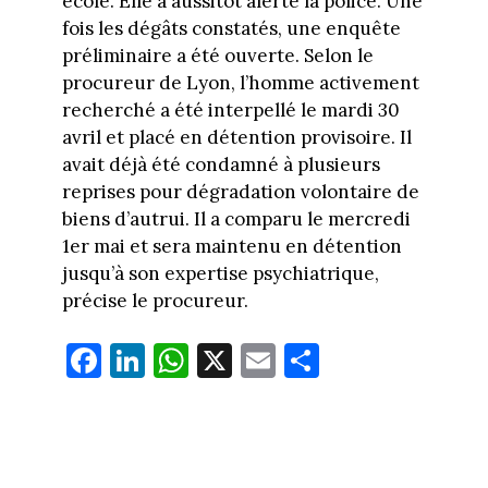
école. Elle a aussitôt alerté la police. Une
fois les dégâts constatés, une enquête
préliminaire a été ouverte. Selon le
procureur de Lyon, l’homme activement
recherché a été interpellé le mardi 30
avril et placé en détention provisoire. Il
avait déjà été condamné à plusieurs
reprises pour dégradation volontaire de
biens d’autrui. Il a comparu le mercredi
1er mai et sera maintenu en détention
jusqu’à son expertise psychiatrique,
précise le procureur.
Fa
Li
W
X
E
Pa
ce
nk
ha
m
rt
bo
ed
ts
ail
ag
ok
In
Ap
er