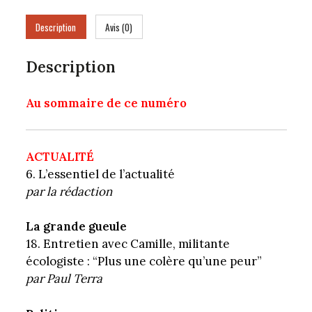
ce
nk
ha
m
rt
bo
ed
ts
ail
ag
Description
Avis (0)
ok
In
Ap
er
p
Description
Au sommaire de ce numéro
ACTUALITÉ
6. L’essentiel de l’actualité
par la rédaction
La grande gueule
18. Entretien avec Camille, militante
écologiste : “Plus une colère qu’une peur”
par
Paul Terra