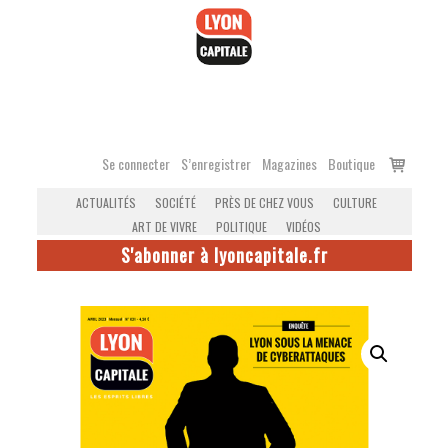
Accéder
au
contenu
Voir
Se connecter
S’enregistrer
Magazines
Boutique
le
ACTUALITÉS
SOCIÉTÉ
PRÈS DE CHEZ VOUS
CULTURE
panier
ART DE VIVRE
POLITIQUE
VIDÉOS
S'abonner à lyoncapitale.fr