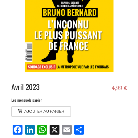
Avril 2023
4,99
€
Les mensuels papier
quantité
AJOUTER AU PANIER
de
Fa
Li
W
X
E
Pa
Avril
2023