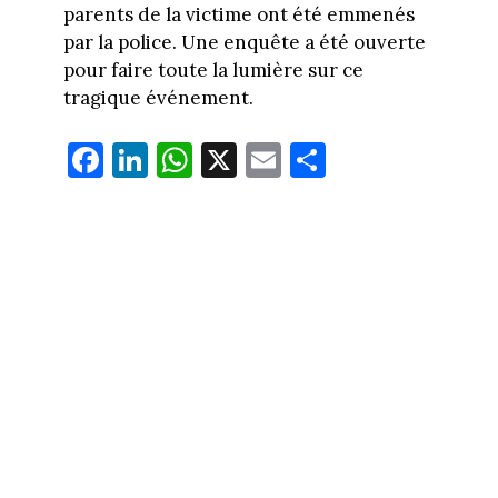
parents de la victime ont été emmenés
par la police. Une enquête a été ouverte
pour faire toute la lumière sur ce
tragique événement.
Fa
Li
W
X
E
Pa
ce
nk
ha
m
rt
bo
ed
ts
ail
ag
ok
In
Ap
er
p