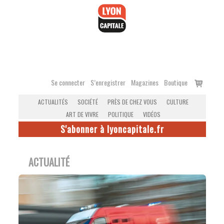
Accéder
au
contenu
Voir
Se connecter
S’enregistrer
Magazines
Boutique
le
ACTUALITÉS
SOCIÉTÉ
PRÈS DE CHEZ VOUS
CULTURE
panier
ART DE VIVRE
POLITIQUE
VIDÉOS
S'abonner à lyoncapitale.fr
ACTUALITÉ