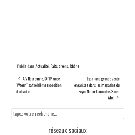
Publié dans
Actualité
,
Faits divers
,
Rhône
A Villeurbanne, l'AFIP lance
Lyon : une grande vente
"Waouh" sa troisième exposition
organisée dans les magasins du
étudiante
Foyer Notre-Dame des Sans-
Abri
réseaux sociaux