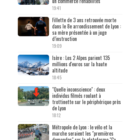
un commerce réhabilités
19:41
Fillette de 3 ans retrouvée morte
dans le 8e arrondissement de Lyon :
sa mère présentée à un juge
d’instruction
19:09
Isère : Les 2 Alpes parient 135
millions d'euros sur la haute
altitude
18:45
"Quelle inconscience" : deux
individus filmés roulant à
trottinette sur le périphérique près
de Lyon
18:12
Métropole de Lyon : le vélo et la
marche seraient les "premières
demandes" sur la plateforme "Ça